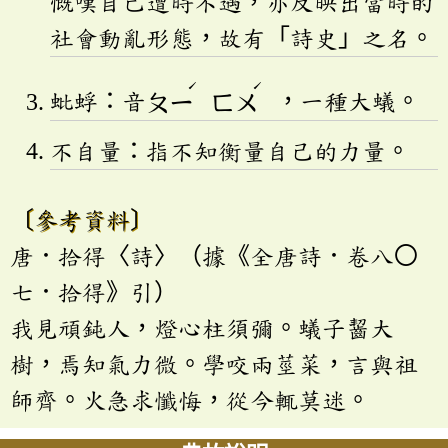
慨嘆自己遭時不遇，亦反映出當時的
社會動亂形態，故有「詩史」之名。
ˊ
ˊ
蚍蜉：音
ㄆㄧ
ㄈㄨ
，一種大蟻。
不自量：指不知衡量自己的力量。
〔參考資料〕
唐．拾得〈詩〉（據《全唐詩．卷八〇
七．拾得》引）
我見頑鈍人，燈心柱須彌。蟻子齧大
樹，焉知氣力微。學咬兩莖菜，言與祖
師齊。火急求懺悔，從今輒莫迷。