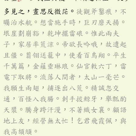
4>
多見之，晝思反微茫。
徒觀斧鑿痕，不
矚治水航。想當施手時，巨刃磨天揚。
垠崖劃崩豁，乾坤擺雷硠。惟此兩夫
子，家居率荒涼。帝欲長吟哦，故遣起
且僵。翦翎送籠中，使看百鳥翔。平生
千萬篇，金薤垂琳琅。仙官敕六丁，雷
電下取將。流落人間者，太山一毫芒。
我願生兩翅，捕逐出八荒。精誠忽交
通，百怪入我腸。刺手拔鯨牙，舉瓢酌
天漿。騰身跨汗漫，不著織女襄。顧語
地上友，經營無太忙！乞君飛霞佩，與
我高頡頏。