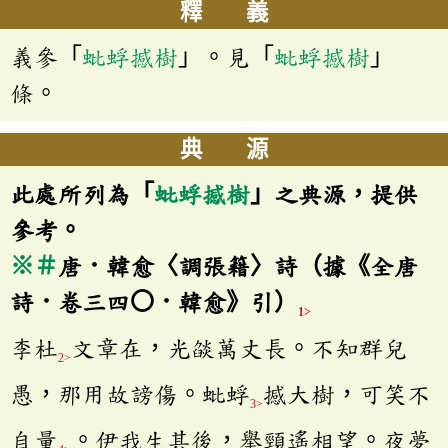
釋 義
義參「
蚍蜉撼樹
」。見「
蚍蜉撼樹
」
條。
典 源
此處所列為「
蚍蜉撼樹
」之典源，提供
參考。
※
＃
唐．韓愈〈調張籍〉詩（據《全唐
詩．卷三四〇．韓愈》引）
1>
李杜
文章在，光燄萬丈長。不知群兒
2>
愚，那用故謗傷。蚍蜉
撼大樹，可笑不
3>
自量
。伊我生其後，舉頸遙相望。夜夢