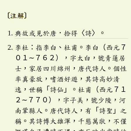
〔注解〕
典故或見於唐．拾得〈詩〉。
李杜：指李白、杜甫。李白（西元７
０１∼７６２），字太白，號青蓮居
士，家居四川綿州，唐代詩人。個性
率真豪放，嗜酒好遊，其詩高妙清
逸，世稱「詩仙」。杜甫（西元７１
２∼７７０），字子美，號少陵，河
南鞏縣人。唐代詩人，有「詩聖」之
稱。其詩博大雄渾，千態萬狀，不僅