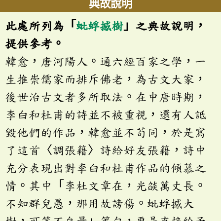
典故說明
此處所列為「
蚍蜉撼樹
」之典故說明，
提供參考。
韓愈，唐河陽人。通六經百家之學，一
生推崇儒家而排斥佛老，為古文大家，
後世治古文者多所取法。在中唐時期，
李白和杜甫的詩並不被重視，還有人詆
毀他們的作品，韓愈並不苟同，於是寫
了這首〈調張籍〉詩給好友張籍，詩中
充分表現出對李白和杜甫作品的傾慕之
情。其中「李杜文章在，光燄萬丈長。
不知群兒愚，那用故謗傷。蚍蜉撼大