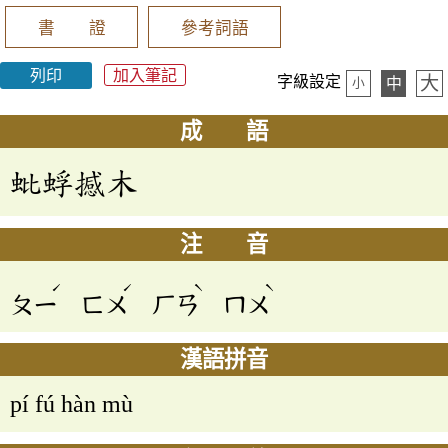
書 證
參考詞語
列印
加入筆記
大
字級設定
中
小
成 語
蚍蜉撼木
注 音
ˊ
ˊ
ˋ
ˋ
ㄆㄧ
ㄈㄨ
ㄏㄢ
ㄇㄨ
漢語拼音
pí fú hàn mù