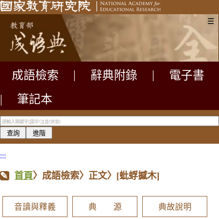
☰
成語檢索
|
辭典附錄
|
電子書
|
筆記本
:::
首頁
〉成語檢索〉正文〉
[蚍蜉撼木]
音讀與釋義
典 源
典故說明