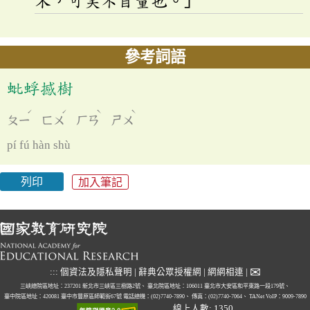
木，可笑不自量也。」
參考詞語
蚍蜉撼樹
ˊ
ˊ
ˋ
ˋ
ㄆㄧ
ㄈㄨ
ㄏㄢ
ㄕㄨ
pí fú hàn shù
列印
加入筆記
✉
:::
個資法及隱私聲明
|
辭典公眾授權網
|
網網相連
|
三峽總院區地址：237201 新北市三峽區三樹路2號、
臺北院區地址：106011 臺北市大安區和平東路一段179號、
臺中院區地址：420081 臺中市豐原區師範街67號
電話總機：(02)7740-7890、
傳真：(02)7740-7064、
TANet VoIP：9009-7890
線上人數: 1350