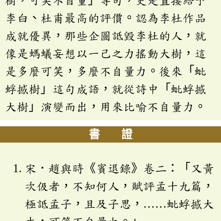
樹，可笑不自量」等句，更是直接給予
李白、杜甫最高的評價。認為李杜作品
成就優異，那些企圖詆毀李杜的人，就
像是螞蟻妄想以一己之力搖動大樹，這
是多麼可笑，多麼不自量力。後來「蚍
蜉撼樹」這句成語，就從詩中「蚍蜉撼
大樹」演變而出，用來比喻不自量力。
書 證
宋．趙與時《賓退錄》卷二：「又黃
次伋者，不知何人，賦評孟十九篇，
極詆孟子，且及子思，……蚍蜉撼大