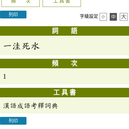
頻 次
工 具 書
列印
大
字級設定
中
小
詞 語
一洼死水
頻 次
1
工 具 書
漢語成語考釋詞典
列印