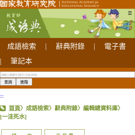
☰
成語檢索
|
辭典附錄
|
電子書
|
筆記本
:::
首頁
〉成語檢索〉辭典附錄〉編輯總資料庫〉
[一洼死水]