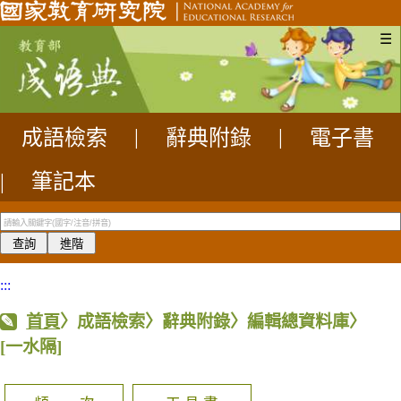
☰
成語檢索
|
辭典附錄
|
電子書
|
筆記本
:::
首頁
〉成語檢索〉辭典附錄〉編輯總資料庫〉
[一水隔]