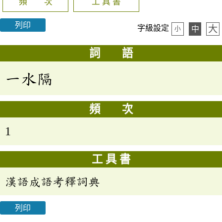
頻 次
工 具 書
列印
大
字級設定
中
小
詞 語
一水隔
頻 次
1
工 具 書
漢語成語考釋詞典
列印