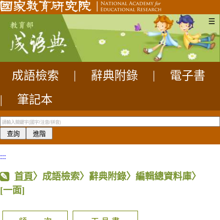
☰
成語檢索
|
辭典附錄
|
電子書
|
筆記本
:::
首頁
〉成語檢索〉辭典附錄〉編輯總資料庫〉
[一面]