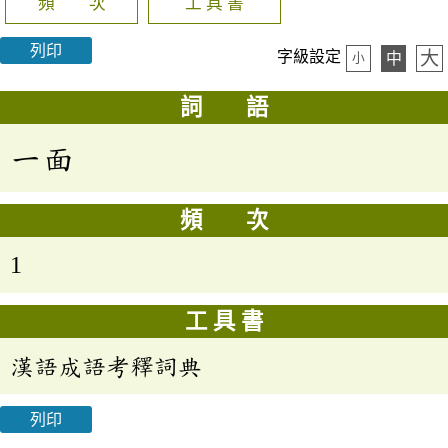
頻 次
工 具 書
列印
大
字級設定
中
小
詞 語
一面
頻 次
1
工 具 書
漢語成語考釋詞典
列印