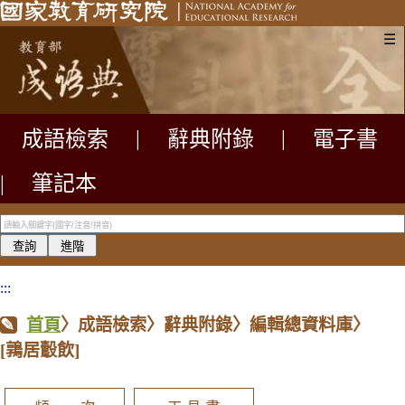
☰
成語檢索
|
辭典附錄
|
電子書
|
筆記本
:::
首頁
〉成語檢索〉辭典附錄〉編輯總資料庫〉
[鶉居鷇飲]