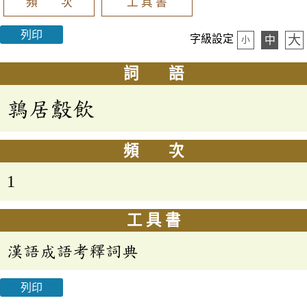
頻 次
工 具 書
列印
大
字級設定
中
小
詞 語
鶉居鷇飲
頻 次
1
工 具 書
漢語成語考釋詞典
列印