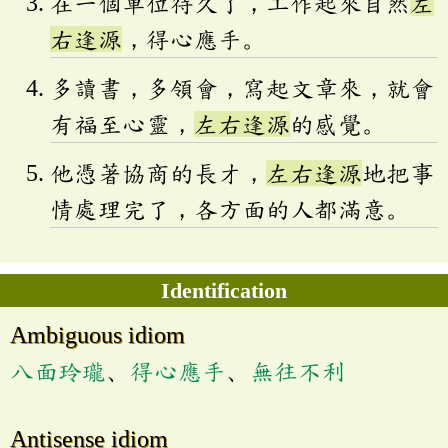
在一個單位待久了，工作起來自然
左
右逢源
，得心應手。
多讀書，多領會，寫起文章來，就會
有福至心靈，
左右逢源
的感覺。
他憑著協商的長才，
左右逢源
地把事
情處理完了，各方面的人都滿意。
Identification
Ambiguous idiom
八面玲瓏
、
得心應手
、
無往不利
Antisense idiom