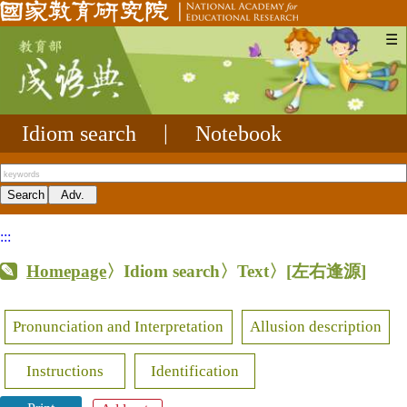
☰
Idiom search
|
Notebook
:::
Homepage
〉Idiom search〉Text〉
[左右逢源]
Pronunciation and Interpretation
Allusion description
Instructions
Identification