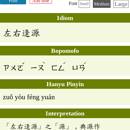
Print
Add note
Large
Font
Medium
Small
Idiom
左右逢源
Bopomofo
ˇ
ˋ
ˊ
ˊ
ㄗㄨㄛ
ㄧㄡ
ㄈㄥ
ㄩㄢ
Hanyu Pinyin
zuǒ yòu féng yuán
Interpretation
「左右逢源」之「源」，典源作