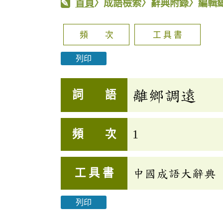
首頁
〉成語檢索〉辭典附錄〉編輯
頻 次
工 具 書
列印
離鄉調遠
詞 語
頻 次
1
工 具 書
中國成語大辭典
列印