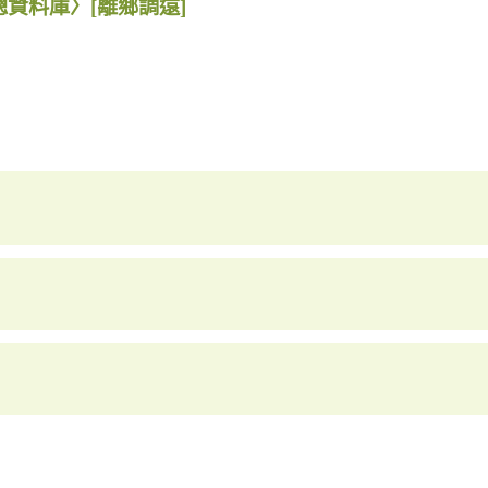
總資料庫〉
[離鄉調遠]