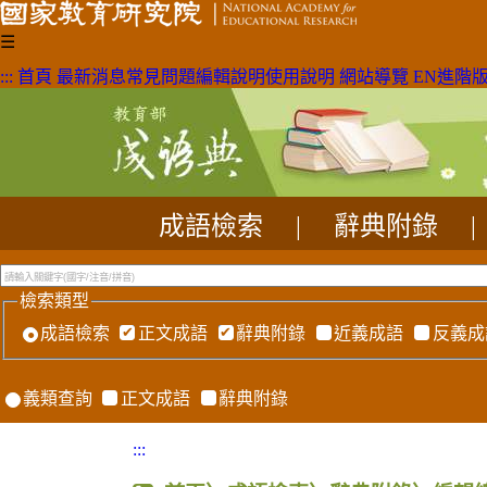
☰
:::
首頁
最新消息
常見問題
編輯說明
使用說明
網站導覽
EN
進階
成語檢索
|
辭典附錄
|
檢索類型
成語檢索
正文成語
辭典附錄
近義成語
反義成
義類查詢
正文成語
辭典附錄
:::