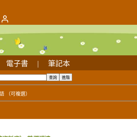
版
電子書
|
筆記本
語
（可複選）