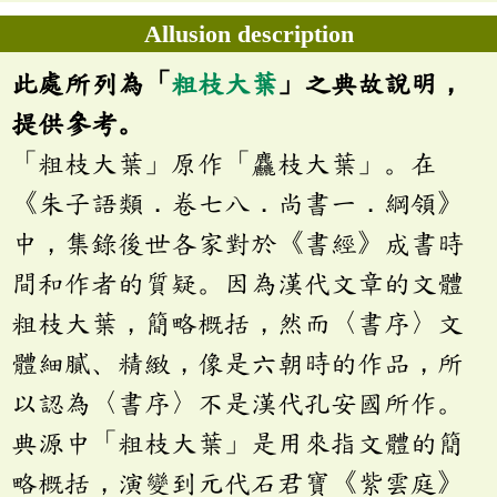
Allusion description
此處所列為「
粗枝大葉
」之典故說明，
提供參考。
「粗枝大葉」原作「麤枝大葉」。在
《朱子語類．卷七八．尚書一．綱領》
中，集錄後世各家對於《書經》成書時
間和作者的質疑。因為漢代文章的文體
粗枝大葉，簡略概括，然而〈書序〉文
體細膩、精緻，像是六朝時的作品，所
以認為〈書序〉不是漢代孔安國所作。
典源中「粗枝大葉」是用來指文體的簡
略概括，演變到元代石君寶《紫雲庭》