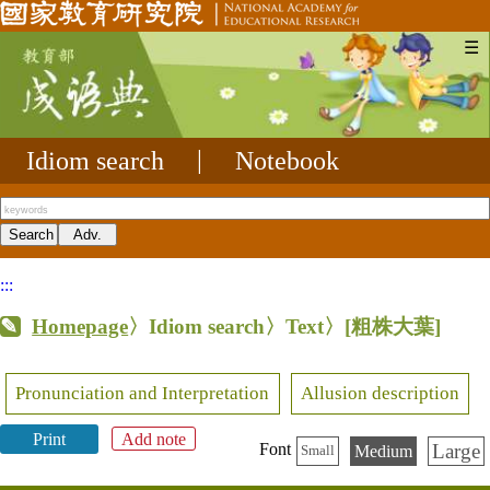
☰
Idiom search
|
Notebook
:::
Homepage
〉Idiom search〉Text〉
[粗株大葉]
Pronunciation and Interpretation
Allusion description
Print
Add note
Large
Font
Medium
Small