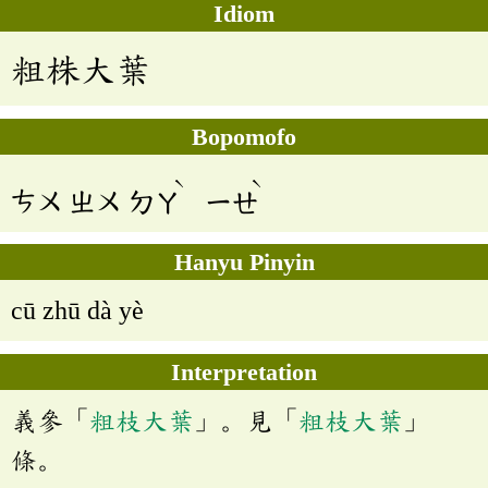
Idiom
粗株大葉
Bopomofo
ˋ
ˋ
ㄘㄨ
ㄓㄨ
ㄉㄚ
ㄧㄝ
Hanyu Pinyin
cū zhū dà yè
Interpretation
義參「
粗枝大葉
」。見「
粗枝大葉
」
條。