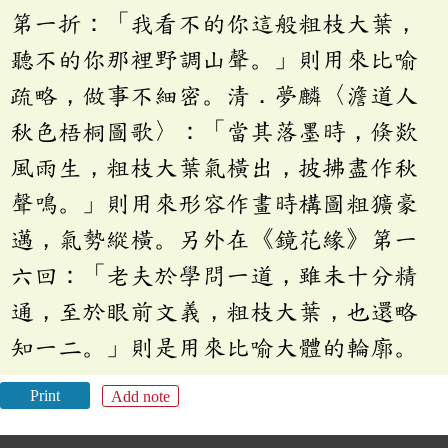
第一折：「我看不的你這般粗枝大葉，
聽不的你那裡野調山聲。」則用來比喻
疏略，做事不細密。清．夢麟〈澹道人
秋色梧桐圖歌〉：「當其落墨時，倏欻
風雨生，粗枝大葉氣橫出，披拂盡作秋
聲鳴。」則用來形容作畫時構圖粗獷豪
邁，氣勢縱橫。另外在《鏡花緣》第一
六回：「老夫於學問一道，雖未十分精
通，至於眼前文義，粗枝大葉，也還略
知一二。」則是用來比喻大體的輪廓。
Print
Add note