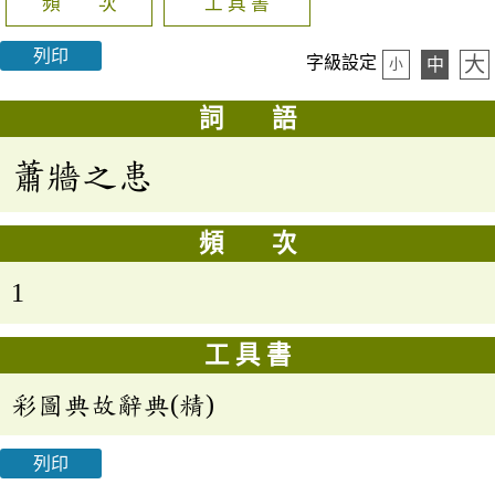
頻 次
工 具 書
列印
大
字級設定
中
小
詞 語
蕭牆之患
頻 次
1
工 具 書
彩圖典故辭典(精)
列印