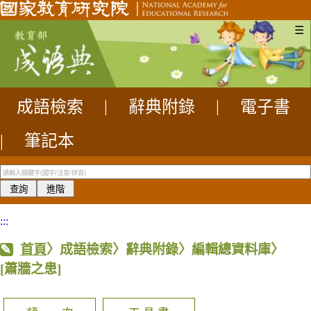
☰
成語檢索
|
辭典附錄
|
電子書
|
筆記本
:::
首頁
〉成語檢索〉辭典附錄〉編輯總資料庫〉
[蕭牆之患]