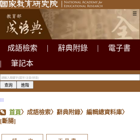
☰
成語檢索
|
辭典附錄
|
電子書
|
筆記本
:::
首頁
〉成語檢索〉辭典附錄〉編輯總資料庫〉
[斷腸]