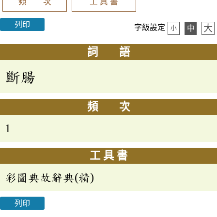
頻 次
工 具 書
列印
大
字級設定
中
小
詞 語
斷腸
頻 次
1
工 具 書
彩圖典故辭典(精)
列印