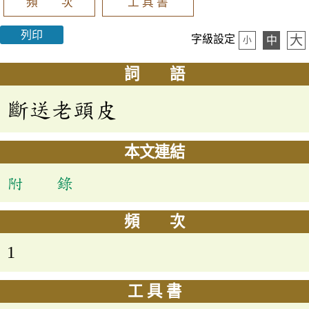
頻 次
工 具 書
列印
大
字級設定
中
小
詞 語
斷送老頭皮
本文連結
附 錄
頻 次
1
工 具 書