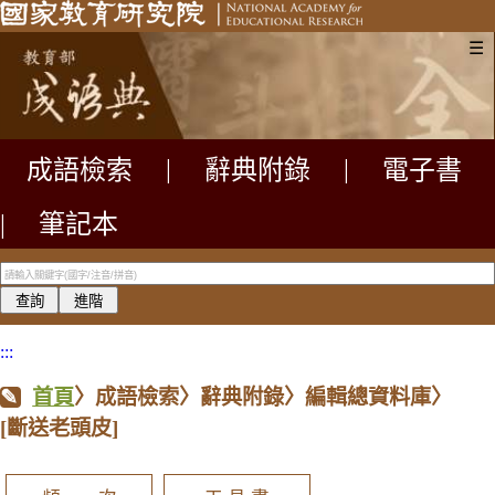
☰
成語檢索
|
辭典附錄
|
電子書
|
筆記本
:::
首頁
〉成語檢索〉辭典附錄〉編輯總資料庫〉
[斷送老頭皮]