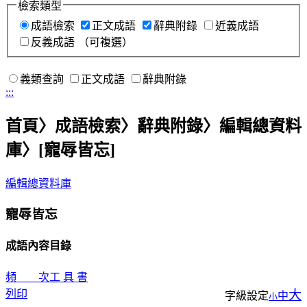
檢索類型
成語檢索
正文成語
辭典附錄
近義成語
反義成語
（可複選）
義類查詢
正文成語
辭典附錄
:::
首頁
〉成語檢索〉辭典附錄〉編輯總資料
庫〉
[寵辱皆忘]
編輯總資料庫
寵辱皆忘
成語內容目錄
頻 次
工 具 書
列印
大
字級設定
中
小