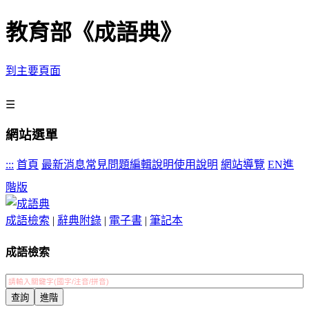
教育部《成語典》
到主要頁面
☰
網站選單
:::
首頁
最新消息
常見問題
編輯說明
使用說明
網站導覽
EN
進
階版
成語檢索
|
辭典附錄
|
電子書
|
筆記本
成語檢索