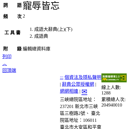
寵辱皆忘
詞 語
2
頻 次
成語大辭典(上)(下)
工 具 書
成語典
附 錄
編輯總資料庫
列印
︿
回頂端
:::
個資法及隱私聲明
|
辭典公眾授權網
|
線上人數:
✉
網網相連
|
1288
累積總人次:
三峽總院區地址：
204940010
237201 新北市三峽
區三樹路2號、
臺北
院區地址：106011
臺北市大安區和平東