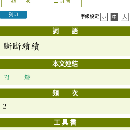
頻 次
工 具 書
列印
大
字級設定
中
小
詞 語
斷斷續續
本文連結
附 錄
頻 次
2
工 具 書