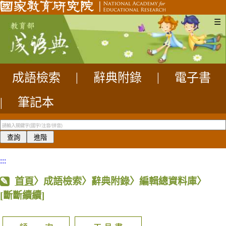
☰
成語檢索
|
辭典附錄
|
電子書
|
筆記本
:::
首頁
〉成語檢索〉辭典附錄〉編輯總資料庫〉
[斷斷續續]