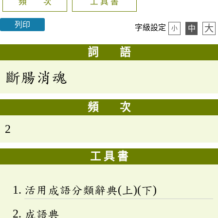
頻 次
工 具 書
列印
大
字級設定
中
小
詞 語
斷腸消魂
頻 次
2
工 具 書
活用成語分類辭典(上)(下)
成語典