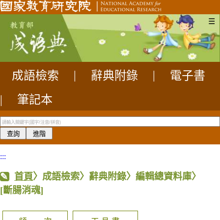
☰
成語檢索
|
辭典附錄
|
電子書
|
筆記本
:::
首頁
〉成語檢索〉辭典附錄〉編輯總資料庫〉
[斷腸消魂]