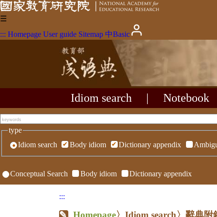
☰
:::
Homepage
User guide
Sitemap
中
Basic
Idiom search
|
Notebook
type
Idiom search
Body idiom
Dictionary appendix
Ambigu
Conceptual Search
Body idiom
Dictionary appendix
:::
Homepage
〉Idiom search〉