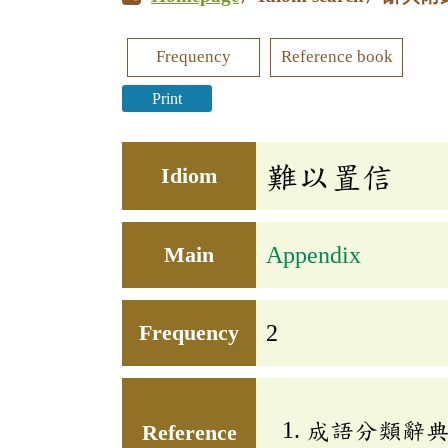
Frequency
Reference book
Print
難以置信
Idiom
Main
Appendix
Frequency
2
成語分類辭典(
Reference