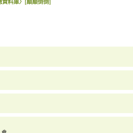
總資料庫〉
[顛顛倒倒]
辭典