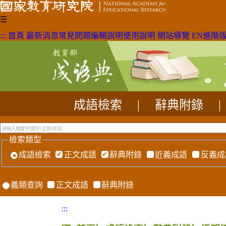
☰
:::
首頁
最新消息
常見問題
編輯說明
使用說明
網站導覽
EN
進階
成語檢索
|
辭典附錄
|
檢索類型
成語檢索
正文成語
辭典附錄
近義成語
反義成
義類查詢
正文成語
辭典附錄
:::