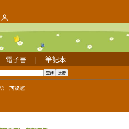
版
電子書
|
筆記本
語
（可複選）