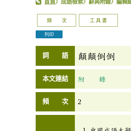
首頁
〉成語檢索〉辭典附錄〉編輯
頻 次
工 具 書
列印
顛顛倒倒
詞 語
本文連結
附 錄
頻 次
2
中國成語大