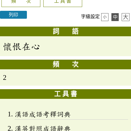
頻 次
工 具 書
列印
大
字級設定
中
小
詞 語
懷恨在心
頻 次
2
工 具 書
漢語成語考釋詞典
漢英對照成語辭典