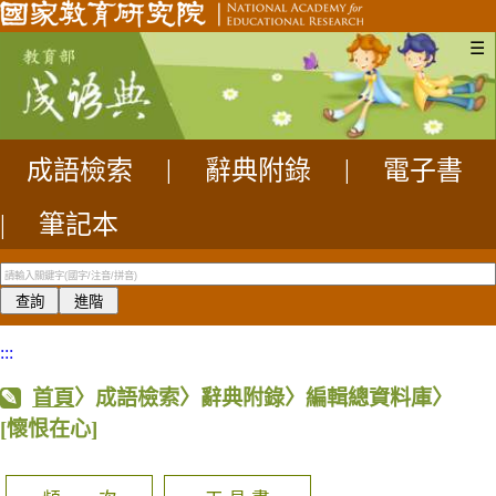
☰
成語檢索
|
辭典附錄
|
電子書
|
筆記本
:::
首頁
〉成語檢索〉辭典附錄〉編輯總資料庫〉
[懷恨在心]