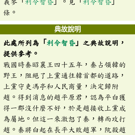
義參「
利令智昏
」。見「
利令智昏
」
條。
典故說明
此處所列為「
利令智昏
」之典故說明，
提供參考。
戰國時秦昭襄王四十五年，秦占領韓的
野王，阻絕了上黨通往韓首都的道路，
上黨守吏馮亭和人民商量，決定歸附
趙。得到消息的趙平原君，認為平白獲
得一郡沒什麼不好，於是趙接收上黨成
為屬地。但這一來激怒了秦，轉而攻打
趙。秦將白起在長平大敗趙軍，阬殺趙