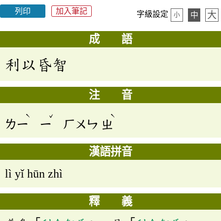
列印
加入筆記
大
字級設定
中
小
成 語
利以昏智
注 音
ˋ
ˇ
ˋ
ㄌㄧ
ㄧ
ㄏㄨㄣ
ㄓ
漢語拼音
lì yǐ hūn zhì
釋 義