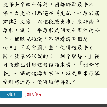
投降士卒四十餘萬，國都邯鄲幾乎不
保。太史公司馬遷在《史記．平原君虞
卿傳》文後，以這段歷史事件來評論平
原君，說：「平原君是個文采風流的公
子，但眼光短淺，不能看透整個局
面。」因為貪圖上黨，使得趙幾乎亡
國，就像俗話說的：「利令智昏。」從
司馬遷已引用這句俗語來看，「利令智
昏」一語的起源相當早，就是用來形容
受利慾迷惑，使得理智昏亂。
列印
加入筆記