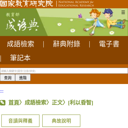
☰
成語檢索
|
辭典附錄
|
電子書
|
筆記本
:::
首頁
〉成語檢索〉正文〉
[利以昏智]
音讀與釋義
典故說明