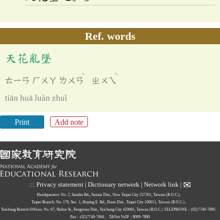
Ref. words
天花亂墜
ˋ
ˋ
ㄊㄧㄢ
ㄏㄨㄚ
ㄌㄨㄢ
ㄓㄨㄟ
tiān huā luàn zhuì
Print
Add note
✉
:::
Privacy statement
|
Dictionary network
|
Network link
|
Headquarters: No. 2, Sanshu Rd., Sanxia Dist., New Taipei City 237201, Taiwan (R.O.C.)、
Taipei Branch: No. 179, Sec. 1, Heping E. Rd., Daan Dist., Taipei City 106011, Taiwan (R.O.C.)、
Taichung Branch Offices: No. 67, Shifan St., Fengyuan Dist., Taichung City 420081, Taiwan (R.O.C.)
TELEPHONE：(02)7740-7890、
Fax：(02)7740-7064、
TANet VoIP：9009-7890