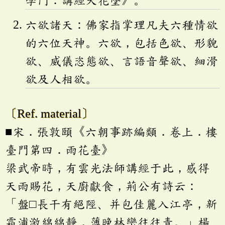
學門．講經天花墜》。
六欲諸天：佛家指掌理凡夫六種情欲
的六位天神。六欲，包括色欲、形貌
欲、威儀恣態欲、言語音聲欲、細滑
欲及人相欲。
〔Ref. material〕
■宋．張敦頤《六朝事跡編類．卷上．樓
臺門第四．雨花臺》
梁武帝時，有雲光法師講經于此，感得
天雨賜花，天廚獻食，荊公有詩云：
「盤□長干有絕陘、并包佳麗入江亭，新
霜浦漵綿綿靜，薄晚林巒往往青。」楊