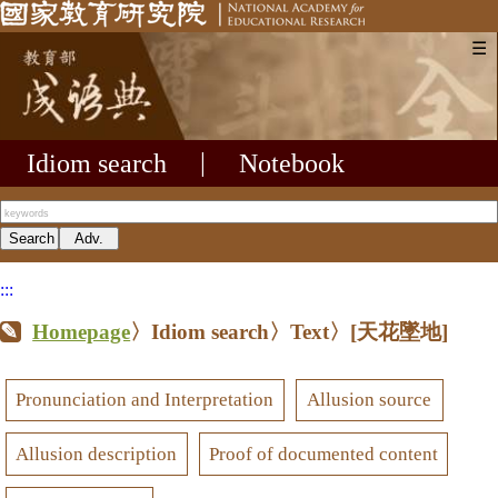
☰
Idiom search
|
Notebook
:::
Homepage
〉Idiom search〉Text〉
[天花墜地]
Pronunciation and Interpretation
Allusion source
Allusion description
Proof of documented content