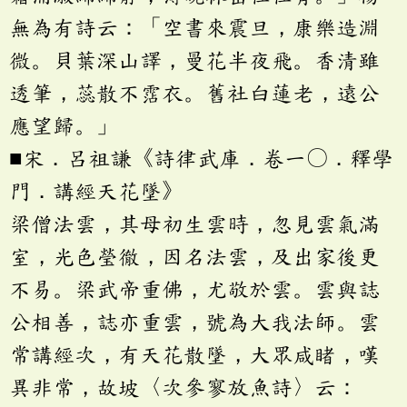
無為有詩云：「空書來震旦，康樂造淵
微。貝葉深山譯，曼花半夜飛。香清雖
透筆，蕊散不霑衣。舊社白蓮老，遠公
應望歸。」
■宋．呂祖謙《詩律武庫．卷一〇．釋學
門．講經天花墜》
梁僧法雲，其母初生雲時，忽見雲氣滿
室，光色瑩徹，因名法雲，及出家後更
不易。梁武帝重佛，尤敬於雲。雲與誌
公相善，誌亦重雲，號為大我法師。雲
常講經次，有天花散墜，大眾咸睹，嘆
異非常，故坡〈次參寥放魚詩〉云：