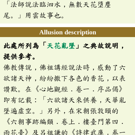
「法師說法臨泗水，無數天花墮麈
尾。」用雲故事也。
Allusion description
此處所列為「
天花亂墜
」之典故說明，
提供參考。
佛教傳說，佛祖講經說法時，感動了六
欲諸天神，紛紛撒下各色的香花，以表
讚歎。在《心地觀經．卷一．序品偈》
即有記載：「六欲諸天來供養，天華亂
墜遍虛空。」另外，在宋朝張敦頤的
《六朝事跡編類．卷上．樓臺門第四．
雨花臺》及呂祖謙的《詩律武庫．卷一