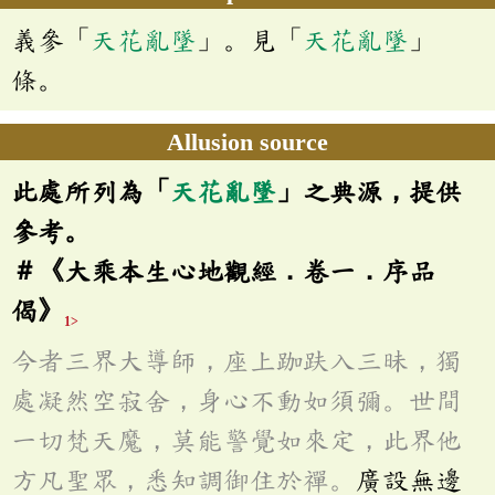
義參「
天花亂墜
」。見「
天花亂墜
」
條。
Allusion source
此處所列為「
天花亂墜
」之典源，提供
參考。
＃《大乘本生心地觀經．卷一．序品
偈》
1>
今者三界大導師，座上跏趺入三昧，獨
處凝然空寂舍，身心不動如須彌。世間
一切梵天魔，莫能警覺如來定，此界他
方凡聖眾，悉知調御住於禪。
廣設無邊