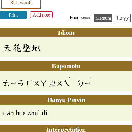
Ref. words
Print
Add note
Large
Font
Medium
Small
Idiom
天花墜地
Bopomofo
ˋ
ˋ
ㄊㄧㄢ
ㄏㄨㄚ
ㄓㄨㄟ
ㄉㄧ
Hanyu Pinyin
tiān huā zhuì dì
Interpretation