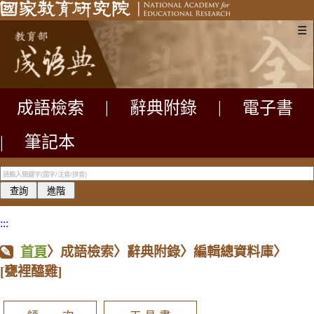
☰
成語檢索
|
辭典附錄
|
電子書
|
筆記本
:::
首頁
〉成語檢索〉辭典附錄〉編輯總資料庫〉
[甕裡醯雞]