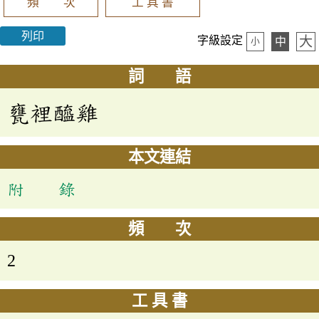
頻 次
工 具 書
列印
大
字級設定
中
小
詞 語
甕裡醯雞
本文連結
附 錄
頻 次
2
工 具 書