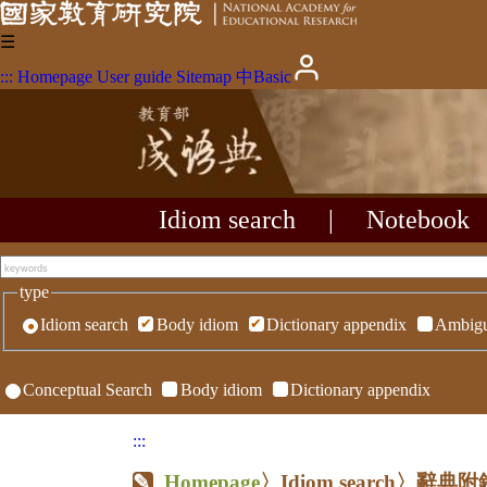
☰
:::
Homepage
User guide
Sitemap
中
Basic
Idiom search
|
Notebook
type
Idiom search
Body idiom
Dictionary appendix
Ambigu
Conceptual Search
Body idiom
Dictionary appendix
:::
Homepage
〉Idiom search〉