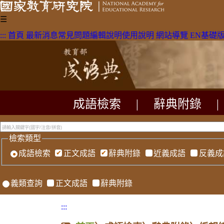
☰
:::
首頁
最新消息
常見問題
編輯說明
使用說明
網站導覽
EN
基礎
成語檢索
|
辭典附錄
|
檢索類型
成語檢索
正文成語
辭典附錄
近義成語
反義成
義類查詢
正文成語
辭典附錄
:::