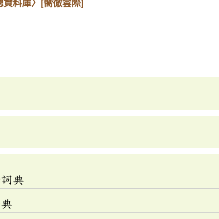
總資料庫〉
[嚮徹雲際]
釋詞典
辭典