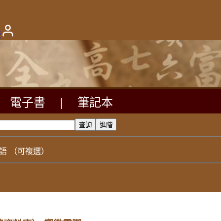
版
電子書
|
筆記本
語
（可複選）