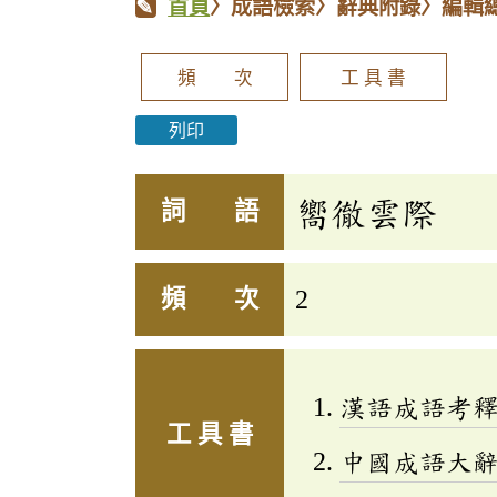
首頁
〉成語檢索〉辭典附錄〉編輯
頻 次
工 具 書
列印
嚮徹雲際
詞 語
頻 次
2
漢語成語考
工 具 書
中國成語大