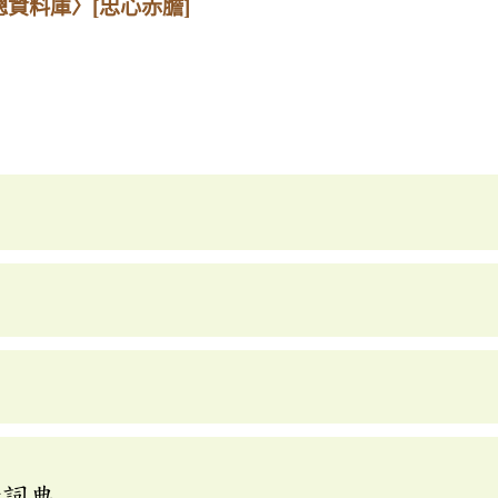
總資料庫〉
[忠心赤膽]
釋詞典