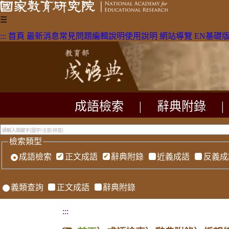
☰
:::
首頁
最新消息
常見問題
編輯說明
使用說明
網站導覽
EN
基礎
成語檢索
|
辭典附錄
|
檢索類型
成語檢索
正文成語
辭典附錄
近義成語
反義成
義類查詢
正文成語
辭典附錄
:::