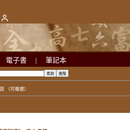
版
電子書
|
筆記本
語
（可複選）