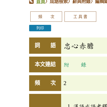
首頁
〉成語檢索〉辭典附錄〉編輯
頻 次
工 具 書
列印
忠心赤膽
詞 語
本文連結
附 錄
頻 次
2
漢語成語考