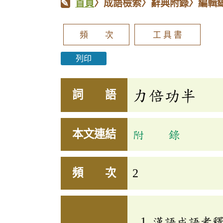
首頁
〉成語檢索〉辭典附錄〉編輯
頻 次
工 具 書
列印
力倍功半
詞 語
本文連結
附 錄
頻 次
2
漢語成語考