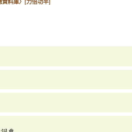
總資料庫〉
[力倍功半]
釋詞典