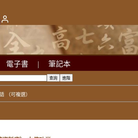
版
電子書
|
筆記本
語
（可複選）