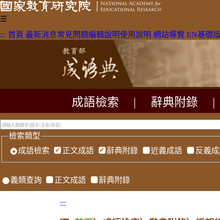
☰
:::
首頁
最新消息
常見問題
編輯說明
使用說明
網站導覽
EN
基礎
成語檢索
|
辭典附錄
|
檢索類型
成語檢索
正文成語
辭典附錄
近義成語
反義成
義類查詢
正文成語
辭典附錄
:::