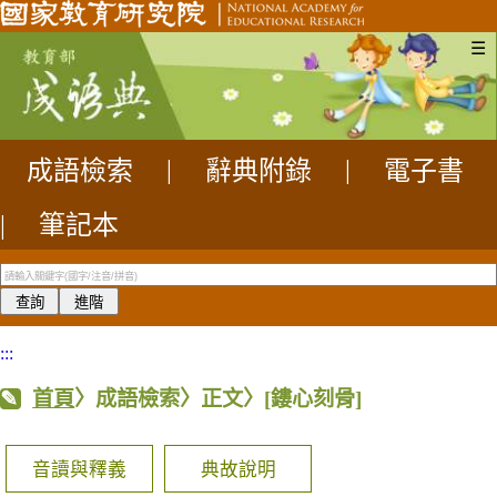
☰
成語檢索
|
辭典附錄
|
電子書
|
筆記本
:::
首頁
〉成語檢索〉正文〉
[鏤心刻骨]
音讀與釋義
典故說明