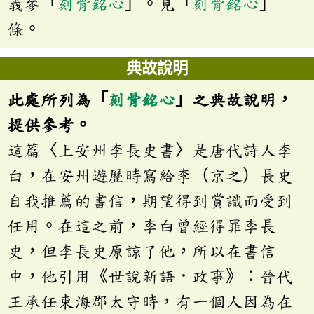
義參「
刻骨銘心
」。見「
刻骨銘心
」
條。
典故說明
此處所列為「
刻骨銘心
」之典故說明，
提供參考。
這篇〈上安州李長史書〉是唐代詩人李
白，在安州遊歷時寫給李（京之）長史
自我推薦的書信，期望得到賞識而受到
任用。在這之前，李白曾經得罪李長
史，但李長史原諒了他，所以在書信
中，他引用《世說新語．政事》：晉代
王承任東海郡太守時，有一個人因為在