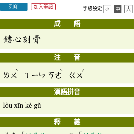
列印
加入筆記
大
字級設定
中
小
成 語
鏤心刻骨
注 音
ˋ
ˋ
ˇ
ㄌㄡ
ㄒㄧㄣ
ㄎㄜ
ㄍㄨ
漢語拼音
lòu xīn kè gǔ
釋 義