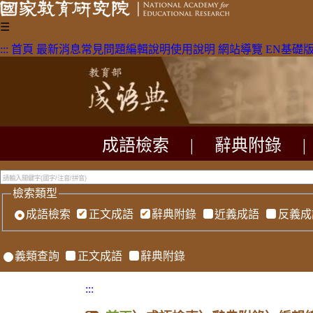
☰
:::
首頁
最新消息
常見問題
編輯說明
使用說明
網站導覽
EN
基礎
成語檢索
|
辭典附錄
|
檢索類型
成語檢索
正文成語
辭典附錄
近義成語
反義成
義類查詢
正文成語
辭典附錄
:::