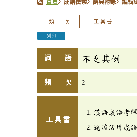
首頁
〉成語檢索〉辭典附錄〉編輯
頻 次
工 具 書
列印
不乏其例
詞 語
頻 次
2
漢語成語考
工 具 書
遠流活用成