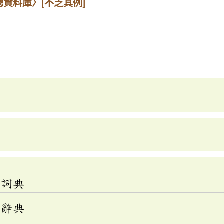
總資料庫〉
[不乏其例]
釋詞典
語辭典