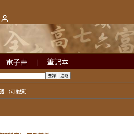
版
電子書
|
筆記本
語
（可複選）