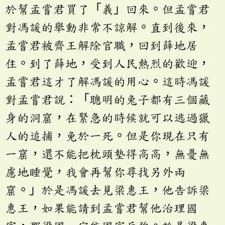
於幫孟嘗君買了「義」回來。但孟嘗君
對馮諼的舉動非常不諒解。直到後來，
孟嘗君被齊王解除官職，回到薛地居
住。到了薛地，受到人民熱烈的歡迎，
孟嘗君這才了解馮諼的用心。這時馮諼
對孟嘗君說：「聰明的兔子都有三個藏
身的洞窟，在緊急的時候就可以逃過獵
人的追捕，免於一死。但是你現在只有
一窟，還不能把枕頭墊得高高，無憂無
慮地睡覺，我會再幫你尋找另外兩
窟。」於是馮諼去見梁惠王，他告訴梁
惠王，如果能請到孟嘗君幫他治理國