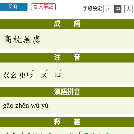
列印
加入筆記
大
字級設定
中
小
成 語
高枕無虞
注 音
ˇ
ˊ
ˊ
ㄍㄠ
ㄓㄣ
ㄨ
ㄩ
漢語拼音
gāo zhěn wú yú
釋 義