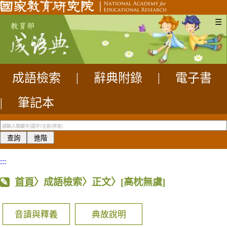
☰
成語檢索
|
辭典附錄
|
電子書
|
筆記本
:::
首頁
〉成語檢索〉正文〉
[高枕無虞]
音讀與釋義
典故說明