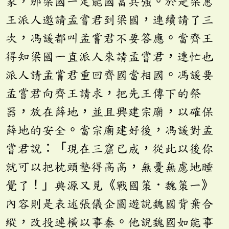
家，那梁國一定能國富兵強。於是梁惠
王派人邀請孟嘗君到梁國，連續請了三
次，馮諼都叫孟嘗君不要答應。當齊王
得知梁國一直派人來請孟嘗君，連忙也
派人請孟嘗君重回齊國當相國。馮諼要
孟嘗君向齊王請求，把先王傳下的祭
器，放在薛地，並且興建宗廟，以確保
薛地的安全。當宗廟建好後，馮諼對孟
嘗君說：「現在三窟已成，從此以後你
就可以把枕頭墊得高高，無憂無慮地睡
覺了！」典源又見《戰國策．魏策一》
內容則是表述張儀企圖遊說魏國背棄合
縱，改投連橫以事秦。他說魏國如能事