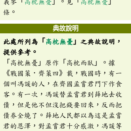
義參「
高枕無憂
」。見「
高枕無憂
」
條。
典故說明
此處所列為「
高枕無憂
」之典故說明，
提供參考。
「高枕無憂」原作「高枕而臥」。據
《戰國策．齊策四》載，戰國時，有一
個叫馮諼的人，在齊國孟嘗君門下作食
客。有一次，馮諼替孟嘗君到薛地去收
債，但是他不但沒把錢要回來，反而把
債券全燒了。薛地人民都以為這是孟嘗
君的恩澤，對孟嘗君十分感激，馮諼等