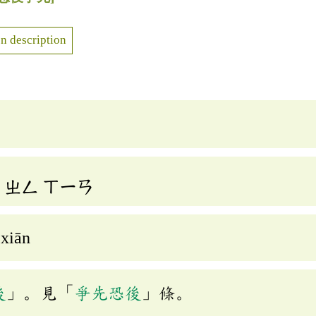
n description
ㄓㄥ
ㄒㄧㄢ
 xiān
後
」。見「
爭先恐後
」條。