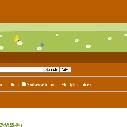
ous idiom
Antisense idiom
（Multiple choice）
[恐後爭先]