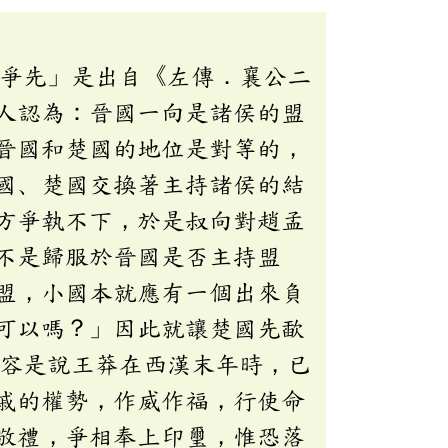
「爭先」是出自《左傳．襄公二
人認為：晉國一向是諸侯的盟
晉國和楚國的地位是對等的，
國、楚國交換著主持諸侯的結
方爭執不下，於是叔向對趙孟
不是歸服於晉國是否主持盟
盟，小國本就應有一個出來負
可以嗎？」因此就讓楚國先歃
內容是說王莽在西漢末年時，已
戚的權勢，作威作福，行使命
敬禮，爭相奉上印璽，惟恐落