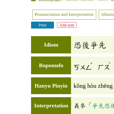
Pronunciation and Interpretation
Allusio
Print
Add note
恐後爭先
Idiom
ˇ
ˋ
Bopomofo
ㄎㄨㄥ
ㄏㄡ
Hanyu Pinyin
kǒng hòu zhēng
Interpretation
義參「
爭先恐