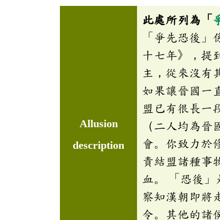
此處所列為「
「爭先恐後」
十七年》，提
主，從來沒有
如果讓晉國一
盟已有很長一
Allusion
（二人均為晉
會。你致力於
description
責結盟諸種事
血。 「恐後
察知漢朝即將
令。其他的諸