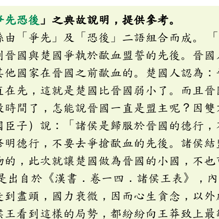
爭先恐後
」之典故說明，提供參考。
係由「爭先」及「恐後」二語組合而成。 
到晉國與楚國爭執於歃血盟誓的先後。晉國
其他國家在晉國之前歃血的。楚國人認為：
直在先，這就是楚國比晉國弱小了。而且晉
段時間了，怎能說晉國一直是盟主呢？因雙
國臣子）說：「諸侯是歸服於晉國的德行，
修明德行，不要去爭搶歃血的先後。諸侯結
物的，此次就讓楚國做為晉國的小國，不也
」是出自於《漢書．卷一四．諸侯王表》，
走到盡頭，國力衰微，因而心生貪念，以外
侯王看到這樣的局勢，都紛紛向王莽致上最