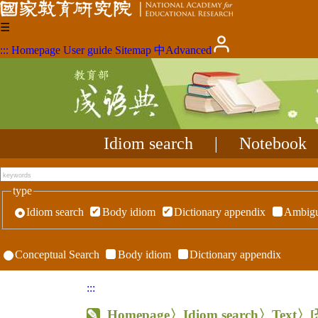
☰
:::
Homepage
User guide
Sitemap
中
Advanced
Idiom search
|
Notebook
type
Idiom search
Body idiom
Dictionary appendix
Ambigu
Conceptual Search
Body idiom
Dictionary appendix
:::
Homepage
〉Idiom search〉Text〉