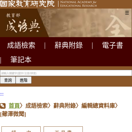
☰
成語檢索
|
辭典附錄
|
電子書
|
筆記本
:::
首頁
〉成語檢索〉辭典附錄〉編輯總資料庫〉
[薌澤微聞]