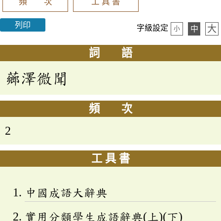
頻 次
工 具 書
列印
大
字級設定
中
小
詞 語
薌澤微聞
頻 次
2
工 具 書
中國成語大辭典
實用分類學生成語辭典(上)(下)