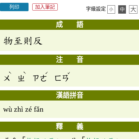
列印
加入筆記
大
字級設定
中
小
成 語
物至則反
注 音
ˋ
ˋ
ˊ
ˇ
ㄨ
ㄓ
ㄗㄜ
ㄈㄢ
漢語拼音
wù zhì zé fǎn
釋 義