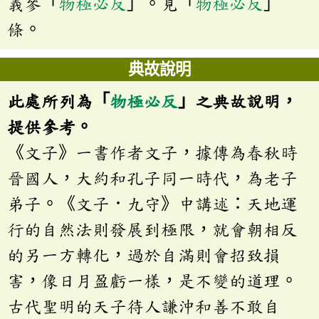
義參「
物極必反
」。見「
物極必反
」
條。
典故說明
此處所列為「
物極必反
」之典故說明，
提供參考。
《文子》一書作者文子，據傳為春秋時
晉國人，大約和孔子同一時代，為老子
弟子。《文子．九守》中講述：天地運
行的自然法則發展到極限，就會朝相反
的另一方轉化，過於自滿則會招致損
害，像日月盈虧一樣，是不變的道理。
古代聖明的天子待人謙沖和善不敢自