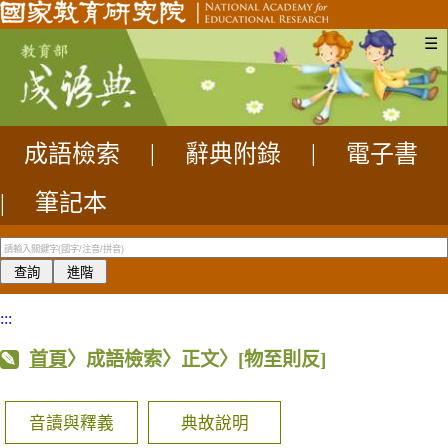
☰
成語檢索
|
辭典附錄
|
電子書
|
筆記本
:::
首頁
〉成語檢索〉正文〉
[物至則反]
音讀與釋義
典故說明