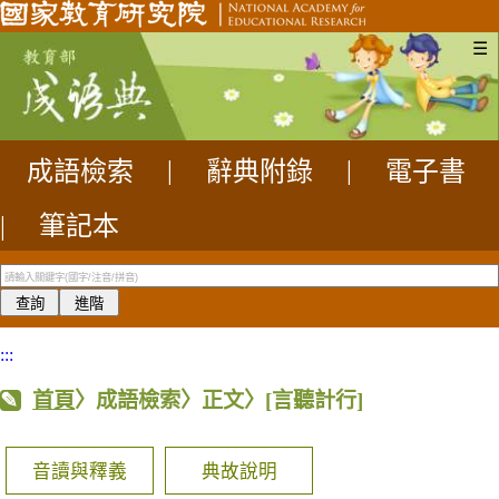
☰
成語檢索
|
辭典附錄
|
電子書
|
筆記本
:::
首頁
〉成語檢索〉正文〉
[言聽計行]
音讀與釋義
典故說明