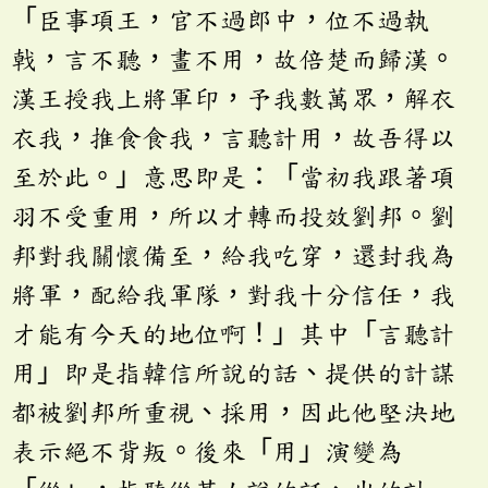
「臣事項王，官不過郎中，位不過執
戟，言不聽，畫不用，故倍楚而歸漢。
漢王授我上將軍印，予我數萬眾，解衣
衣我，推食食我，言聽計用，故吾得以
至於此。」意思即是：「當初我跟著項
羽不受重用，所以才轉而投效劉邦。劉
邦對我關懷備至，給我吃穿，還封我為
將軍，配給我軍隊，對我十分信任，我
才能有今天的地位啊！」其中「言聽計
用」即是指韓信所說的話、提供的計謀
都被劉邦所重視、採用，因此他堅決地
表示絕不背叛。後來「用」演變為