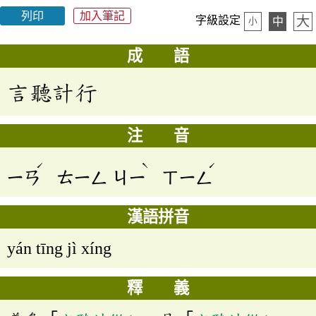
列印
加入筆記
大
字級設定
中
小
成 語
言聽計行
注 音
ˊ
ˋ
ˊ
ㄧㄢ
ㄊㄧㄥ
ㄐㄧ
ㄒㄧㄥ
漢語拼音
yán tīng jì xíng
釋 義