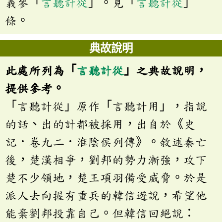
義參「
言聽計從
」。見「
言聽計從
」
條。
典故說明
此處所列為「
言聽計從
」之典故說明，
提供參考。
「言聽計從」原作「言聽計用」，指說
的話、出的計都被採用，出自於《史
記．卷九二．淮陰侯列傳》。敘述秦亡
後，楚漢相爭，劉邦的勢力漸強，攻下
楚不少領地，楚王項羽備受威脅。於是
派人去向握有重兵的韓信遊說，希望他
能棄劉邦投靠自己。但韓信回絕說：