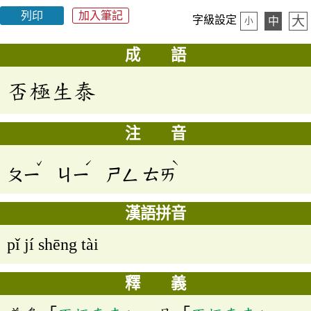
列印
加入筆記
大
字級設定
中
小
成 語
否極生泰
注 音
ˇ
ˊ
ˋ
ㄆㄧ
ㄐㄧ
ㄕㄥ
ㄊㄞ
漢語拼音
pǐ jí shēng tài
釋 義