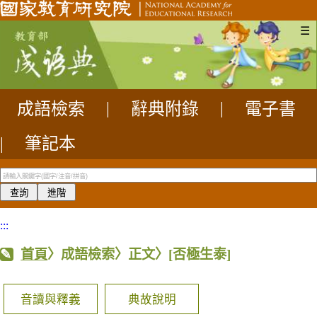
☰
成語檢索
|
辭典附錄
|
電子書
|
筆記本
:::
首頁
〉成語檢索〉正文〉
[否極生泰]
音讀與釋義
典故說明