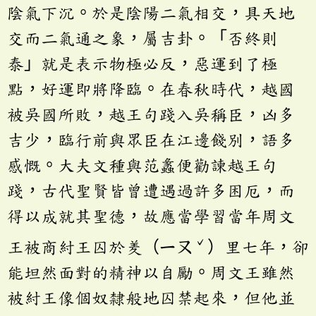
陰氣下沉。於是陰陽二氣相交，具天地
交而二氣通之象，屬吉卦。「否終則
泰」就是表示物極必反，惡運到了極
點，好運即將降臨。在春秋時代，越國
被吳國所敗，越王句踐入吳稱臣，凶多
吉少，臨行前與眾臣在江邊餞別，語多
感慨。大夫文種與范蠡便勸諫越王句
踐，古代聖賢皆曾遭遇過許多困厄，而
得以成就其聖德，故應當學習當年周文
ˇ
王被商紂王囚於羑（ㄧㄡ
）里七年，卻
能坦然面對的精神以自勵。周文王雖然
被紂王像個奴隸般地囚禁起來，但他並