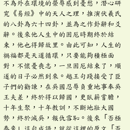
不為外在環境的榮辱感到憂愁，潛心研
究《易經》中的天人之理，推演伏羲氏
的八卦為六十四卦，並為之作卦辭和爻
辭。後來他人生中的困厄時期終於結
束，他也得歸故里。由此可知，人生的
禍福都是天道循環，只要能夠積極面
對，不懷憂喪志，一旦困厄結束了，順
遂的日子必然到來。越王句踐接受了臣
子們的勸諫，在吳國忍辱負重地事奉吳
王夫差，終於得以歸國，更臥薪嘗膽，
十年生聚，十年教訓，不斷地壯大國
勢，終於滅吳，報仇雪恥。後來「否極
泰來」這句成語，就從這裡的原文「否