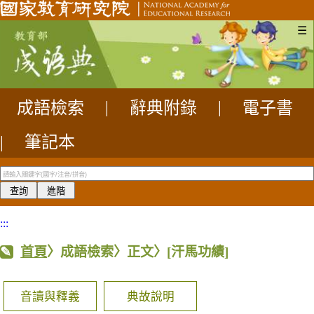
☰
成語檢索
|
辭典附錄
|
電子書
|
筆記本
:::
首頁
〉成語檢索〉正文〉
[汗馬功績]
音讀與釋義
典故說明