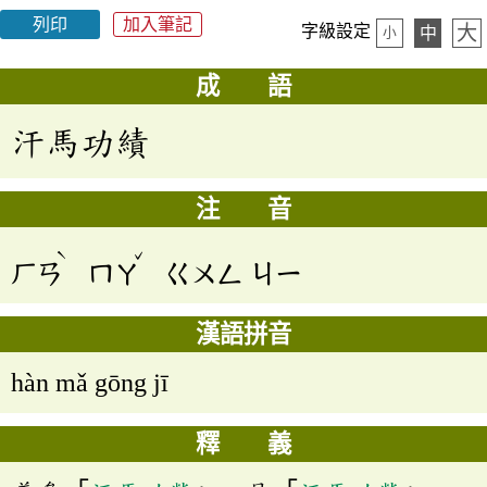
列印
加入筆記
大
字級設定
中
小
成 語
汗馬功績
注 音
ˋ
ˇ
ㄏㄢ
ㄇㄚ
ㄍㄨㄥ
ㄐㄧ
漢語拼音
hàn mǎ gōng jī
釋 義