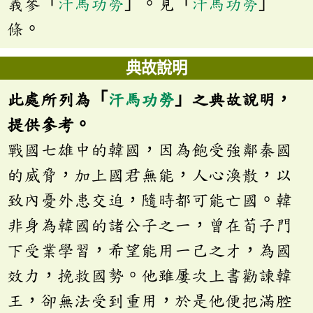
義參「
汗馬功勞
」。見「
汗馬功勞
」
條。
典故說明
此處所列為「
汗馬功勞
」之典故說明，
提供參考。
戰國七雄中的韓國，因為飽受強鄰秦國
的威脅，加上國君無能，人心渙散，以
致內憂外患交迫，隨時都可能亡國。韓
非身為韓國的諸公子之一，曾在荀子門
下受業學習，希望能用一己之才，為國
效力，挽救國勢。他雖屢次上書勸諫韓
王，卻無法受到重用，於是他便把滿腔