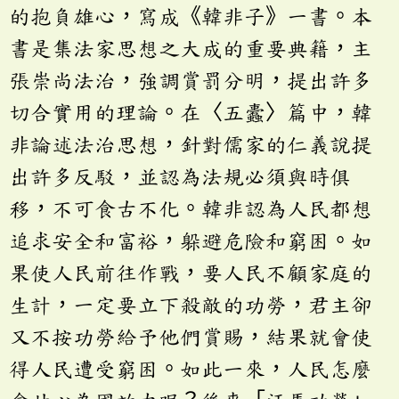
的抱負雄心，寫成《韓非子》一書。本
書是集法家思想之大成的重要典籍，主
張崇尚法治，強調賞罰分明，提出許多
切合實用的理論。在〈五蠹〉篇中，韓
非論述法治思想，針對儒家的仁義說提
出許多反駁，並認為法規必須與時俱
移，不可食古不化。韓非認為人民都想
追求安全和富裕，躲避危險和窮困。如
果使人民前往作戰，要人民不顧家庭的
生計，一定要立下殺敵的功勞，君主卻
又不按功勞給予他們賞賜，結果就會使
得人民遭受窮困。如此一來，人民怎麼