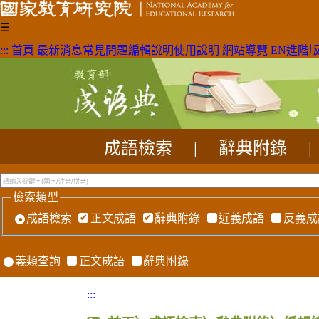
☰
:::
首頁
最新消息
常見問題
編輯說明
使用說明
網站導覽
EN
進階
成語檢索
|
辭典附錄
|
檢索類型
成語檢索
正文成語
辭典附錄
近義成語
反義成
義類查詢
正文成語
辭典附錄
:::