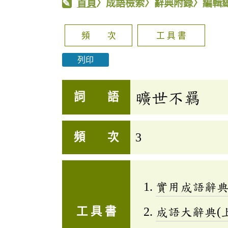
首頁
〉成語檢索〉辭典附錄〉編輯
頻 次
工 具 書
列印
曠世不羈
詞 語
頻 次
3
實用成語辭
工 具 書
成語大辭典(上