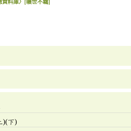
總資料庫〉
[曠世不羈]
典
)(下)