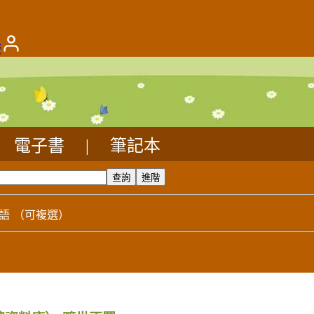
版
電子書
|
筆記本
語
（可複選）