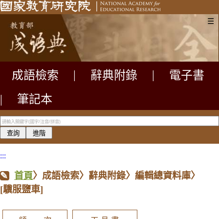
☰
成語檢索
|
辭典附錄
|
電子書
|
筆記本
:::
首頁
〉成語檢索〉辭典附錄〉編輯總資料庫〉
[驥服鹽車]