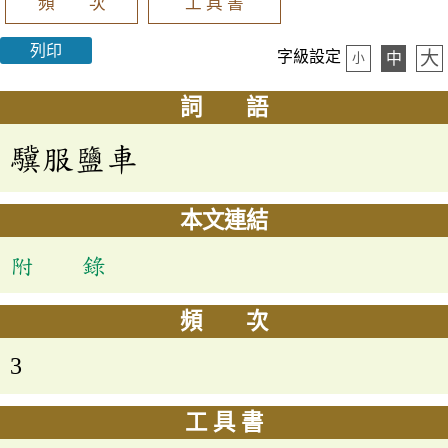
頻 次
工 具 書
列印
大
字級設定
中
小
詞 語
驥服鹽車
本文連結
附 錄
頻 次
3
工 具 書