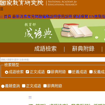
☰
:::
首頁
最新消息
常見問題
編輯說明
使用說明
網站導覽
EN
進階
成語檢索
|
辭典附錄
|
檢索類型
成語檢索
正文成語
辭典附錄
近義成語
反義成
義類查詢
正文成語
辭典附錄
:::