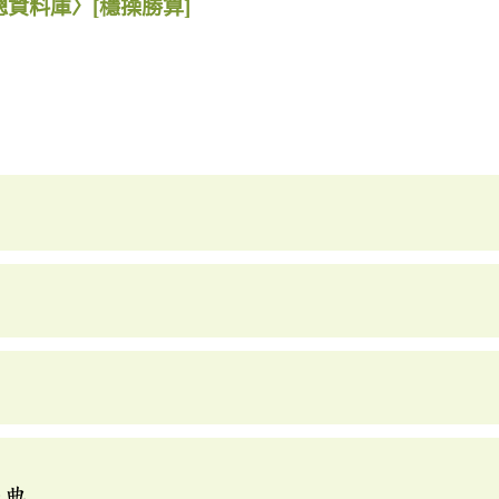
總資料庫〉
[穩操勝算]
辭典