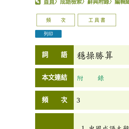
首頁
〉成語檢索〉辭典附錄〉編輯
頻 次
工 具 書
列印
穩操勝算
詞 語
本文連結
附 錄
頻 次
3
中國成語大