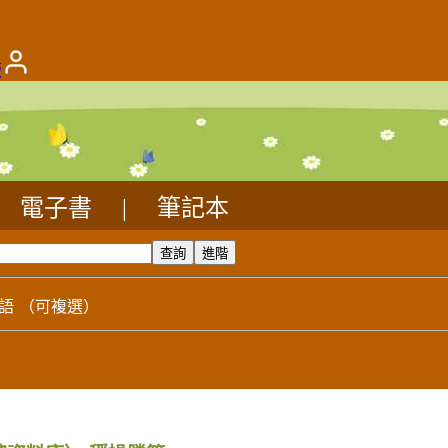
版
電子書
|
筆記本
語
（可複選）