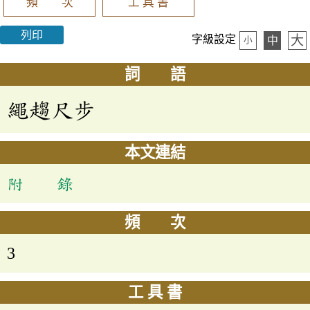
頻 次
工 具 書
列印
大
字級設定
中
小
詞 語
繩趨尺步
本文連結
附 錄
頻 次
3
工 具 書