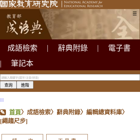
☰
成語檢索
|
辭典附錄
|
電子書
|
筆記本
:::
首頁
〉成語檢索〉辭典附錄〉編輯總資料庫〉
[繩趨尺步]