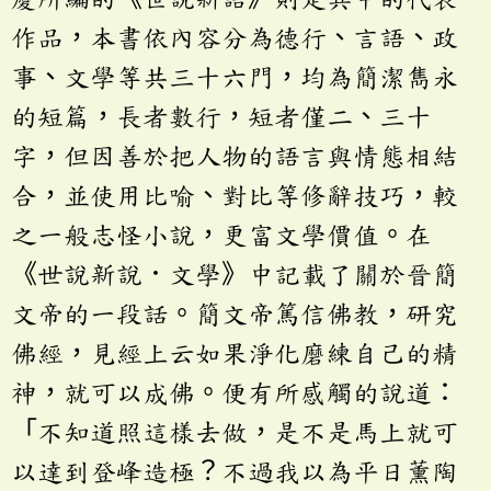
作品，本書依內容分為德行、言語、政
事、文學等共三十六門，均為簡潔雋永
的短篇，長者數行，短者僅二、三十
字，但因善於把人物的語言與情態相結
合，並使用比喻、對比等修辭技巧，較
之一般志怪小說，更富文學價值。在
《世說新說．文學》中記載了關於晉簡
文帝的一段話。簡文帝篤信佛教，研究
佛經，見經上云如果淨化磨練自己的精
神，就可以成佛。便有所感觸的說道：
「不知道照這樣去做，是不是馬上就可
以達到登峰造極？不過我以為平日薰陶