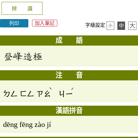
辨 識
列印
加入筆記
大
字級設定
中
小
成 語
登峰造極
注 音
ˋ
ˊ
ㄉㄥ
ㄈㄥ
ㄗㄠ
ㄐㄧ
漢語拼音
dēng fēng zào jí