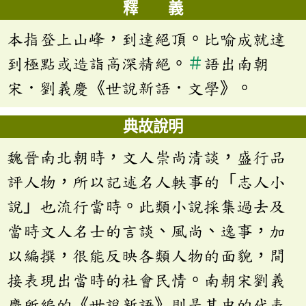
釋 義
本指登上山峰，到達絕頂。比喻成就達
到極點或造詣高深精絕。
＃
語出南朝
宋．劉義慶《世說新語．文學》。
典故說明
魏晉南北朝時，文人崇尚清談，盛行品
評人物，所以記述名人軼事的「志人小
說」也流行當時。此類小說採集過去及
當時文人名士的言談、風尚、逸事，加
以編撰，很能反映各類人物的面貌，間
接表現出當時的社會民情。南朝宋劉義
慶所編的《世說新語》則是其中的代表