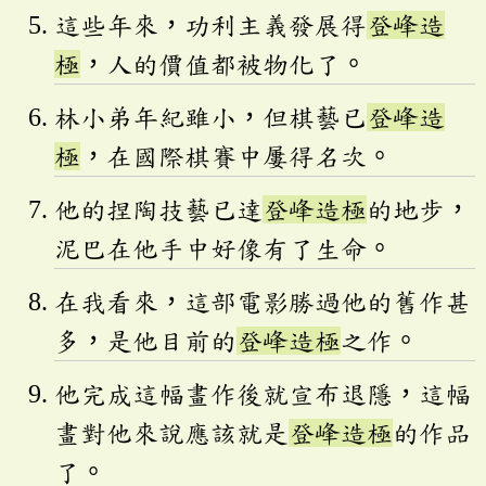
這些年來，功利主義發展得
登峰造
極
，人的價值都被物化了。
林小弟年紀雖小，但棋藝已
登峰造
極
，在國際棋賽中屢得名次。
他的捏陶技藝已達
登峰造極
的地步，
泥巴在他手中好像有了生命。
在我看來，這部電影勝過他的舊作甚
多，是他目前的
登峰造極
之作。
他完成這幅畫作後就宣布退隱，這幅
畫對他來說應該就是
登峰造極
的作品
了。