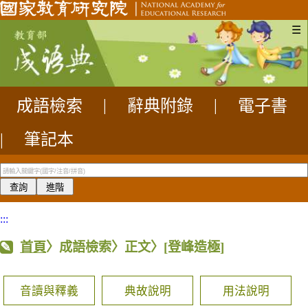
☰
成語檢索
|
辭典附錄
|
電子書
|
筆記本
:::
首頁
〉成語檢索〉正文〉
[登峰造極]
音讀與釋義
典故說明
用法說明