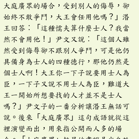
大庭廣眾的場合，受到別人的侮辱，卻
始終不敢爭鬥，大王會任用他嗎？」湣
王回答︰「這種懦夫算什麼士人？我當
然不會用他！」尹文又說︰「這個人雖
然受到侮辱卻不跟別人爭鬥，可是他仍
具備身為士人的四種德行，那他仍然是
個士人啊！大王你一下子說要用士人為
臣，一下子又說不用士人為臣，難道大
王一開始所想要找的人才並不是士人
嗎？」尹文子的一番分析讓湣王無話可
說。後來「大庭廣眾」這句成語就從這
裡演變而出，用來指公開而人多的場