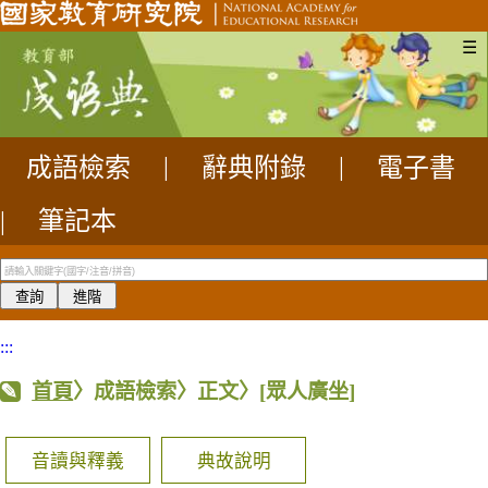
☰
成語檢索
|
辭典附錄
|
電子書
|
筆記本
:::
首頁
〉成語檢索〉正文〉
[眾人廣坐]
音讀與釋義
典故說明