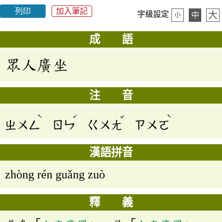
列印
加入筆記
大
字級設定
中
小
成 語
眾人廣坐
注 音
ˋ
ˊ
ˇ
ˋ
ㄓㄨㄥ
ㄖㄣ
ㄍㄨㄤ
ㄗㄨㄛ
漢語拼音
zhòng rén guǎng zuò
釋 義