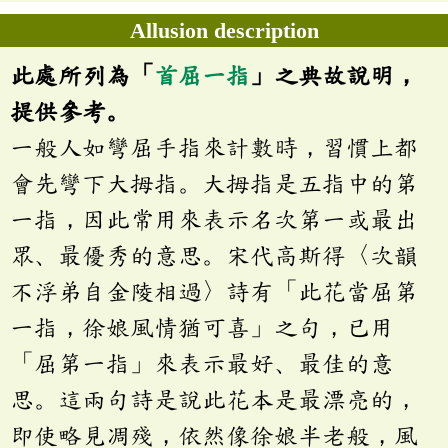
Allusion description
此處所列為「
首屈一指
」之典故說明，
提供參考。
一般人如彎屈手指來計數時，習慣上都
會先彎下大拇指。大拇指是五指中的第
一指，因此常用來表示名次第一或最出
眾、最優秀的意思。宋代高斯得〈次韻
不浮弟自金陵相過〉詩有「此花當屈第
一指，徐娘風情猶可喜」之句，已用
「屈第一指」來表示最好、最佳的意
思。這兩句詩是說此花本是最漂亮的，
即使略見凋殘，依然像徐娘半老般，風