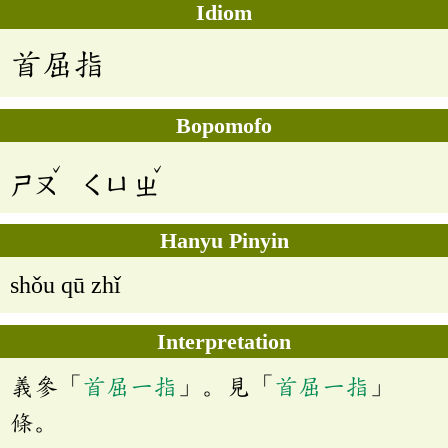
Idiom
首屈指
Bopomofo
ˇ
ˇ
ㄕㄡ
ㄑㄩ
ㄓ
Hanyu Pinyin
shǒu qū zhǐ
Interpretation
義參「
首屈一指
」。見「
首屈一指
」
條。