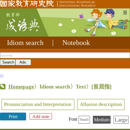
☰
Idiom search
|
Notebook
:::
Homepage
〉Idiom search〉Text〉
[首屈指]
Pronunciation and Interpretation
Allusion description
Print
Add note
Large
Font
Medium
Small