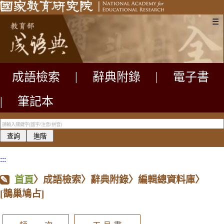
☰
成語檢索
|
辭典附錄
|
電子書
|
筆記本
:::
首頁
〉成語檢索〉辭典附錄〉編輯總資料庫〉
[鵲巢鳩占]