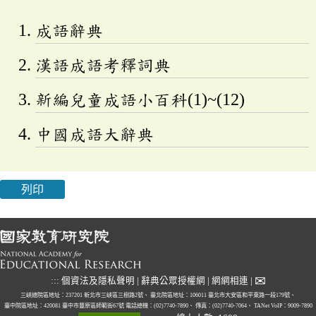
成語辭典
漢語成語考釋詞典
新編兒童成語小百科(1)~(12)
中國成語大辭典
列印
✉
:::
個資法及隱私聲明
|
辭典公眾授權網
|
網網相連
|
三峽總院區地址：237201 新北市三峽區三樹路2號、
臺北院區地址：106011 臺北市大安區和平東路一段179號、
臺中院區地址：420081 臺中市豐原區師範街67號
電話總機：(02)7740-7890、
傳真：(02)7740-7064、
TANet VoIP：9009-7890