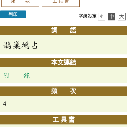
頻 次
工 具 書
列印
大
字級設定
中
小
詞 語
鵲巢鳩占
本文連結
附 錄
頻 次
4
工 具 書