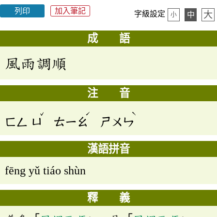
列印
加入筆記
大
字級設定
中
小
成 語
風雨調順
注 音
ˇ
ˊ
ˋ
ㄈㄥ
ㄩ
ㄊㄧㄠ
ㄕㄨㄣ
漢語拼音
fēng yǔ tiáo shùn
釋 義