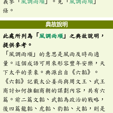
義參「
風調雨順
」。見「
風調雨順
」
條。
典故說明
此處所列為「
風調雨順
」之典故說明，
提供參考。
「風調雨順」的意思是風雨及時而適
量。這個成語可用來形容豐年安樂，天
下太平的景象。典源出自《六韜》。
《六韜》記載太公姜尚與周文王、武王
商討如何推翻商朝的謀劃內容，共有六
篇。前二篇文韜、武韜為政治的戰略，
後四篇龍韜、虎韜、豹韜、犬韜，則是