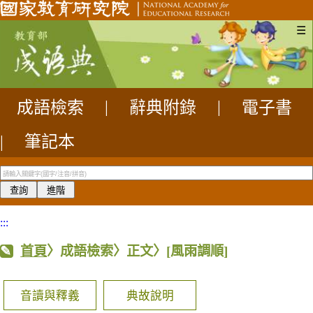
☰
成語檢索
|
辭典附錄
|
電子書
|
筆記本
:::
首頁
〉成語檢索〉正文〉
[風雨調順]
音讀與釋義
典故說明