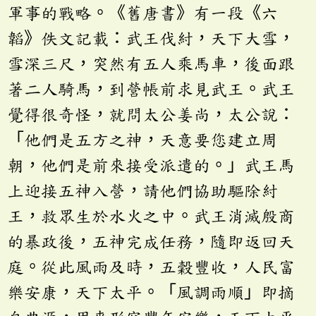
軍事的戰略。《舊唐書》有一段《六
韜》佚文記載：武王伐紂，天下大雪，
雪深三尺，突然有五人乘馬車，後面跟
著二人騎馬，到營帳前求見武王。武王
覺得很奇怪，就問太公姜尚，太公說：
「他們是五方之神，天意要您建立周
朝，他們是前來接受派遣的。」武王馬
上迎接五神入營，請他們協助驅除紂
王，救眾生於水火之中。武王消滅殷商
的暴政後，五神完成任務，隨即返回天
庭。從此風雨及時，五穀豐收，人民富
樂安康，天下太平。「風調雨順」即摘