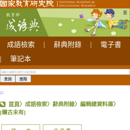
☰
成語檢索
|
辭典附錄
|
電子書
|
筆記本
:::
首頁
〉成語檢索〉辭典附錄〉編輯總資料庫〉
[曠古未有]