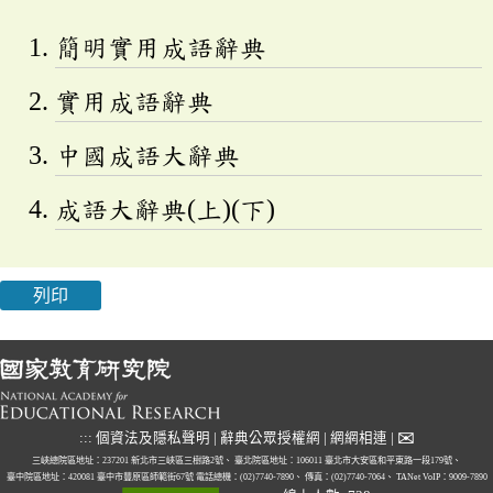
簡明實用成語辭典
實用成語辭典
中國成語大辭典
成語大辭典(上)(下)
列印
✉
:::
個資法及隱私聲明
|
辭典公眾授權網
|
網網相連
|
三峽總院區地址：237201 新北市三峽區三樹路2號、
臺北院區地址：106011 臺北市大安區和平東路一段179號、
臺中院區地址：420081 臺中市豐原區師範街67號
電話總機：(02)7740-7890、
傳真：(02)7740-7064、
TANet VoIP：9009-7890