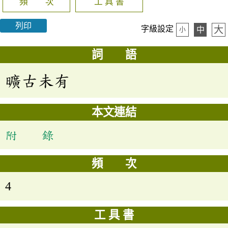
頻 次
工 具 書
列印
大
字級設定
中
小
詞 語
曠古未有
本文連結
附 錄
頻 次
4
工 具 書