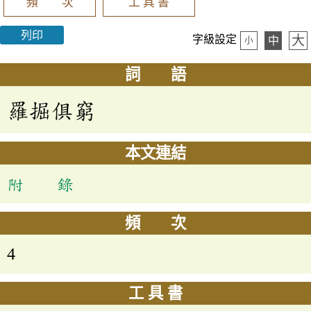
頻 次
工 具 書
列印
大
字級設定
中
小
詞 語
羅掘俱窮
本文連結
附 錄
頻 次
4
工 具 書