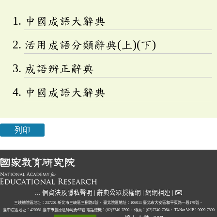
中國成語大辭典
活用成語分類辭典(上)(下)
成語辨正辭典
中國成語大辭典
列印
✉
:::
個資法及隱私聲明
|
辭典公眾授權網
|
網網相連
|
三峽總院區地址：237201 新北市三峽區三樹路2號、
臺北院區地址：106011 臺北市大安區和平東路一段179號、
臺中院區地址：420081 臺中市豐原區師範街67號
電話總機：(02)7740-7890、
傳真：(02)7740-7064、
TANet VoIP：9009-7890