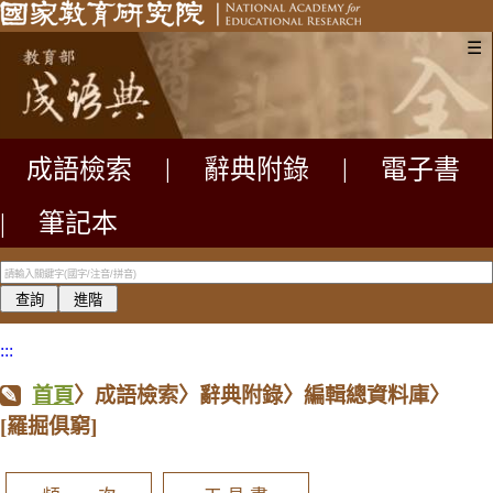
☰
成語檢索
|
辭典附錄
|
電子書
|
筆記本
:::
首頁
〉成語檢索〉辭典附錄〉編輯總資料庫〉
[羅掘俱窮]