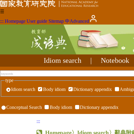
☰
:::
Homepage
User guide
Sitemap
中
Advanced
Idiom search
|
Notebook
type
Idiom search
Body idiom
Dictionary appendix
Ambigu
Conceptual Search
Body idiom
Dictionary appendix
:::
Homepage
〉Idiom search〉