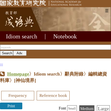
☰
Idiom search
|
Notebook
:::
Homepage
〉Idiom search〉辭典附錄〉編輯總資
料庫〉
[神仙境界]
Frequency
Reference book
Print
Large
Font
Medium
Small