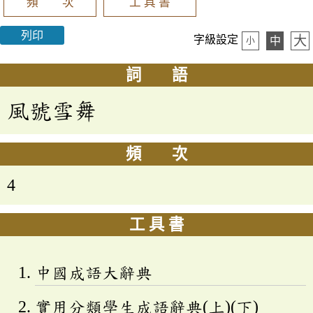
頻 次
工 具 書
列印
大
字級設定
中
小
詞 語
風號雪舞
頻 次
4
工 具 書
中國成語大辭典
實用分類學生成語辭典(上)(下)