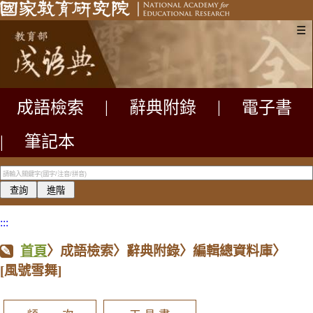
☰
成語檢索
|
辭典附錄
|
電子書
|
筆記本
:::
首頁
〉成語檢索〉辭典附錄〉編輯總資料庫〉
[風號雪舞]