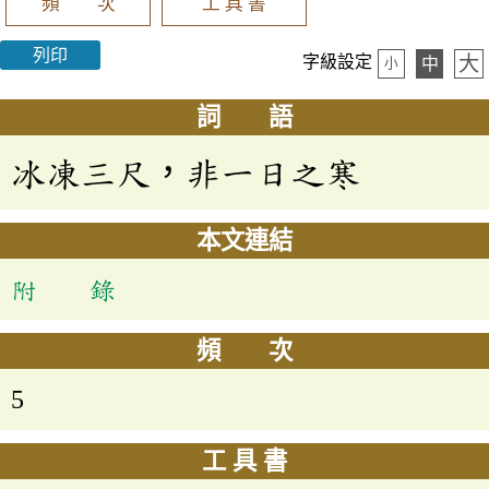
頻 次
工 具 書
列印
大
字級設定
中
小
詞 語
冰凍三尺，非一日之寒
本文連結
附 錄
頻 次
5
工 具 書