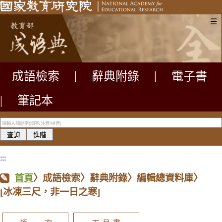
☰
成語檢索
|
辭典附錄
|
電子書
|
筆記本
:::
首頁
〉成語檢索〉辭典附錄〉編輯總資料庫〉
[冰凍三尺，非一日之寒]