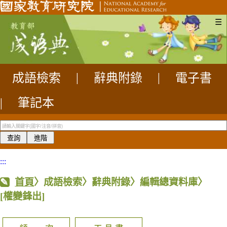
☰
成語檢索
|
辭典附錄
|
電子書
|
筆記本
:::
首頁
〉成語檢索〉辭典附錄〉編輯總資料庫〉
[權變鋒出]