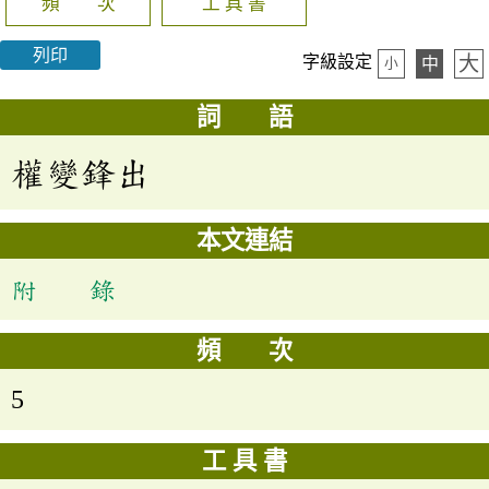
頻 次
工 具 書
列印
大
字級設定
中
小
詞 語
權變鋒出
本文連結
附 錄
頻 次
5
工 具 書