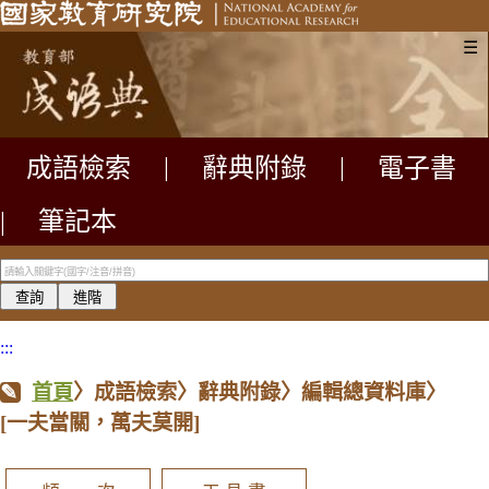
☰
成語檢索
|
辭典附錄
|
電子書
|
筆記本
:::
首頁
〉成語檢索〉辭典附錄〉編輯總資料庫〉
[一夫當關，萬夫莫開]