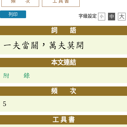
頻 次
工 具 書
列印
大
字級設定
中
小
詞 語
一夫當關，萬夫莫開
本文連結
附 錄
頻 次
5
工 具 書